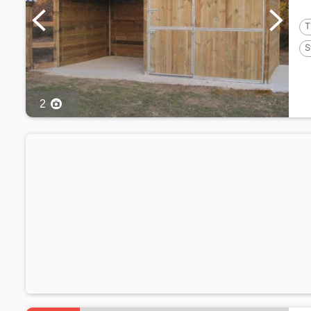
T
S
2