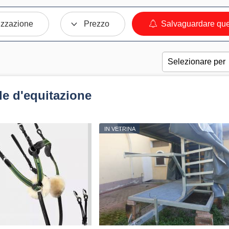
izzazione
Prezzo
Salvaguardare ques
le d'equitazione
IN VETRINA