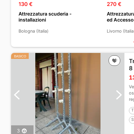
130 €
270 €
Attrezzatura scuderia -
Attrezzatura
installazioni
ed Accesso
Bologna (Italia)
Livorno (Italia
BASICO
T
8
1
Ve
os
re
T
S
3