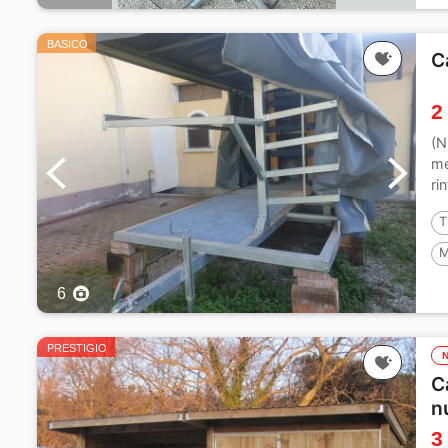
BASICO
C
2
(N
me
ri
T
M
6
PRESTIGIO
C
n
3