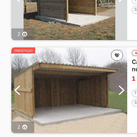
S
2
PRESTIGIO
C
n
1
T
S
2