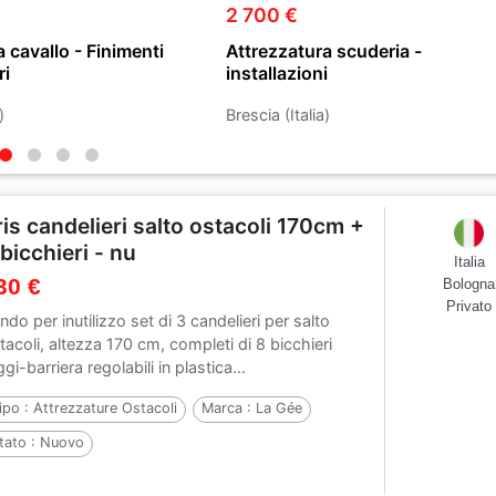
2 700 €
 cavallo - Finimenti
Attrezzatura scuderia -
ri
installazioni
)
Brescia (Italia)
ris candelieri salto ostacoli 170cm +
 bicchieri - nu
Italia
30 €
Bologna
Privato
ndo per inutilizzo set di 3 candelieri per salto
tacoli, altezza 170 cm, completi di 8 bicchieri
ggi-barriera regolabili in plastica...
ipo :
Attrezzature Ostacoli
Marca :
La Gée
tato :
Nuovo