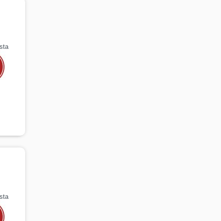
sta
sta