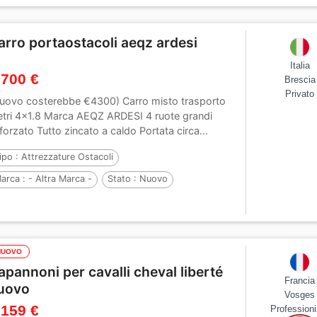
arro portaostacoli aeqz ardesi
Italia
 700 €
Brescia
Privato
uovo costerebbe €4300) Carro misto trasporto
tri 4x1.8 Marca AEQZ ARDESI 4 ruote grandi
nforzato Tutto zincato a caldo Portata circa...
ipo :
Attrezzature Ostacoli
arca :
- Altra Marca -
Stato :
Nuovo
NUOVO
apannoni per cavalli cheval liberté
Francia
uovo
Vosges
 159 €
Professioni