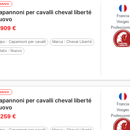
NUOVO
apannoni per cavalli cheval liberté
Francia
uovo
Vosges
 909 €
Professioni
ipo :
Capannoni per cavalli
Marca :
Cheval Liberté
tato :
Nuovo
NUOVO
apannoni per cavalli cheval liberté
Francia
uovo
Vosges
 259 €
Professioni
ipo :
Capannoni per cavalli
Marca :
Cheval Liberté