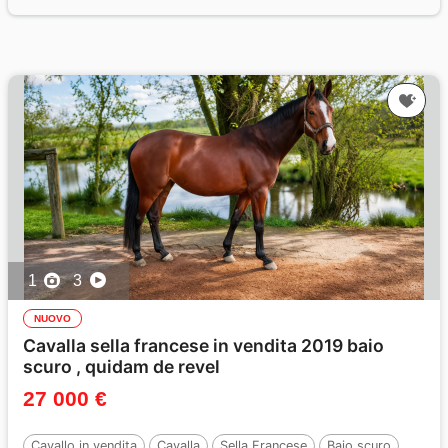
1
3
NUOVO
Cavalla sella francese in vendita 2019 baio
scuro , quidam de revel
27 000 €
Cavallo in vendita
Cavalla
Sella Francese
Baio scuro