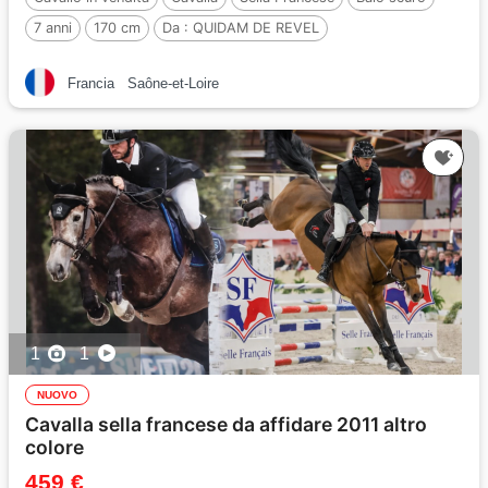
7 anni
170 cm
Da :
QUIDAM DE REVEL
Francia
Saône-et-Loire
1
1
NUOVO
Cavalla sella francese da affidare 2011 altro
colore
459 €