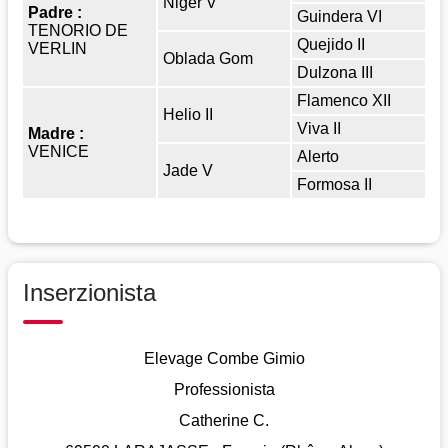
Niger V
Padre :
Guindera VI
TENORIO DE
Quejido II
VERLIN
Oblada Gom
Dulzona III
Flamenco XII
Helio II
Viva II
Madre :
VENICE
Alerto
Jade V
Formosa II
Inserzionista
Elevage Combe Gimio
Professionista
Catherine C.