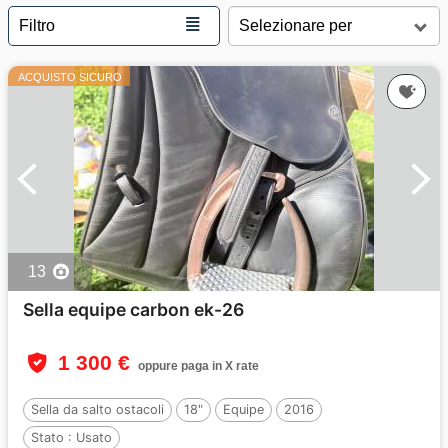
≣
Filtro
ACQUISTO SICURO
13
Sella equipe carbon ek-26
1 300 €
oppure paga in X rate
Sella da salto ostacoli
18"
Equipe
2016
Stato :
Usato