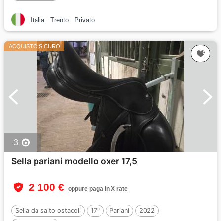
Italia
Trento
Privato
ACQUISTO SICURO
3
Sella pariani modello oxer 17,5
2 100 €
oppure paga in X rate
Sella da salto ostacoli
17"
Pariani
2022