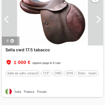
6
Sella cwd 17.5 tabacco
1 000 €
oppure paga in X rate
Sella da salto ostacoli
17,5"
CWD
2015
Stato :
Usato
Italia
Padova
Privato