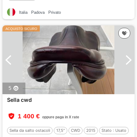
Italia
Padova
Privato
ACQUISTO SICURO
5
Sella cwd
1 400 €
oppure paga in X rate
Sella da salto ostacoli
17,5"
CWD
2015
Stato :
Usato