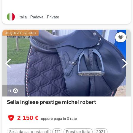
Italia
Padova
Privato
ACQUISTO SICURO
6
Sella inglese prestige michel robert
2 150 €
oppure paga in X rate
Sella da salto ostacoli
17"
Prestige Italia
2021