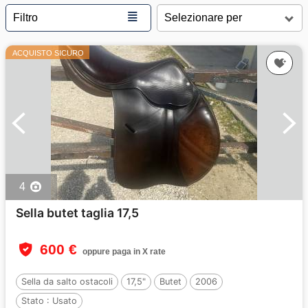
≣
Filtro
ACQUISTO SICURO
4
Sella butet taglia 17,5
600 €
oppure paga in X rate
Sella da salto ostacoli
17,5"
Butet
2006
Stato :
Usato