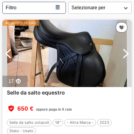
≣
Filtro
ACQUISTO SICURO
17
Selle da salto equestro
650 €
oppure paga in X rate
Sella da salto ostacoli
18"
- Altra Marca -
2023
Stato :
Usato