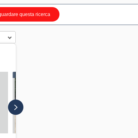
uardare questa ricerca
IN VETRINA
IN VETRINA