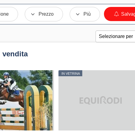
ione
Prezzo
Più
Salvag
 vendita
IN VETRINA