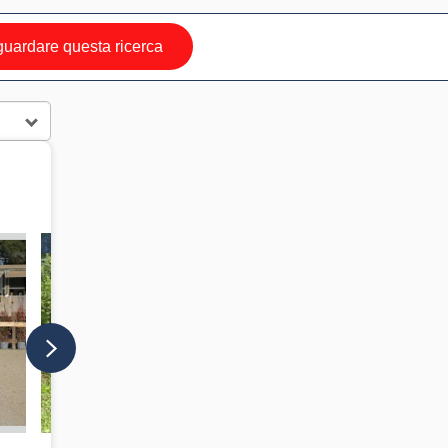
uardare questa ricerca
IN VETRINA
IN VETRINA