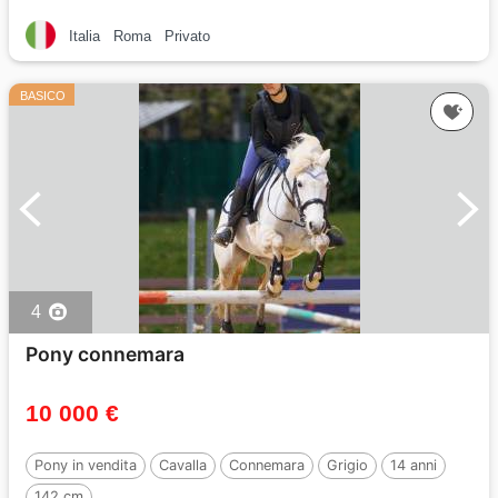
Italia
Roma
Privato
BASICO
4
Pony connemara
10 000 €
Pony in vendita
Cavalla
Connemara
Grigio
14 anni
142 cm