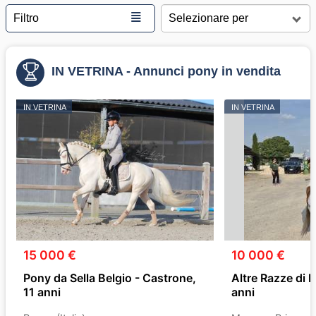
≣
Filtro
IN VETRINA - Annunci pony in vendita
IN VETRINA
IN VETRINA
15 000 €
10 000 €
Pony da Sella Belgio - Castrone,
Altre Razze di P
11 anni
anni