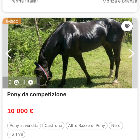
Parma (Italia)
Monza e Brianza (I
BASICO
3
1
Pony da competizione
10 000 €
Pony in vendita
Castrone
Altre Razze di Pony
Nero
16 anni