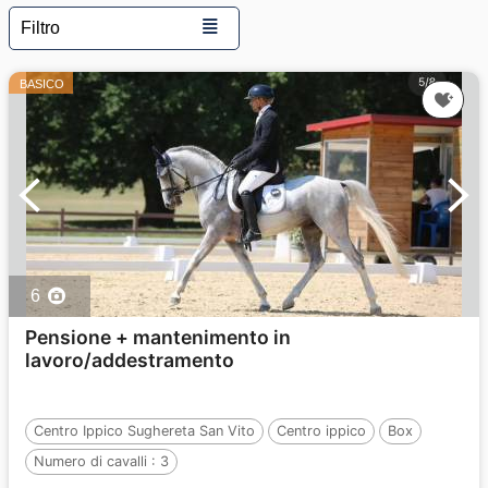
≣
Filtro
BASICO
6
Pensione + mantenimento in
lavoro/addestramento
Centro Ippico Sughereta San Vito
Centro ippico
Box
Numero di cavalli :
3