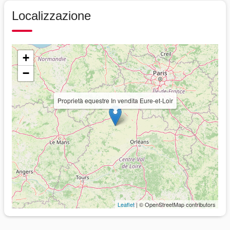
Localizzazione
+
−
Proprietà equestre In vendita Eure-et-Loir
Leaflet
| © OpenStreetMap contributors