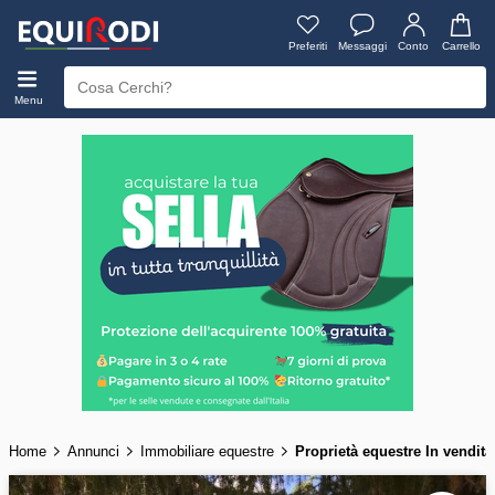
Preferiti
Messaggi
Conto
Carrello
Menu
Home
Annunci
Immobiliare equestre
Proprietà equestre In vendita