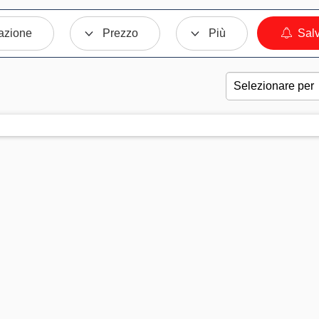
azione
Prezzo
Più
Salv