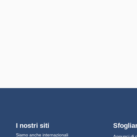
I nostri siti
Sfoglia
Siamo anche internazionali
Annunci di c