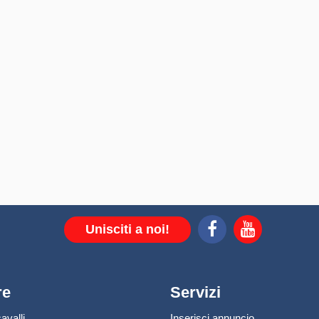
Unisciti a noi!
re
Servizi
avalli
Inserisci annuncio