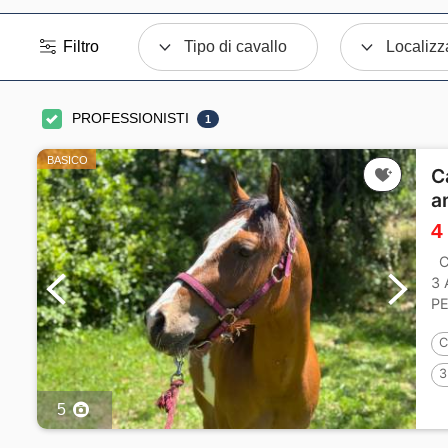
Filtro
Tipo di cavallo
Localizz
PROFESSIONISTI
1
BASICO
C
a
4
C
3
PE
IT
C
3
5