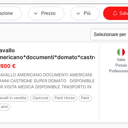
azione
Prezzo
Più
Salv
avallo
mericano*documenti*domato*castrone*perfett
Italia
 900 €
Pistoia
Professioni
AVALLO AMERICANO DOCUMENTI AMERICANI
 ANNI CASTRONE SUPER DOMATO DISPONIBILE
R VISITA MEDICA DISPONIBILE TRASPORTO IN
ALIA ED...
avalli in vendita
Castrone
Paint Horse
Paint
 anni