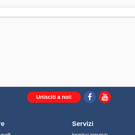
Unisciti a noi!
re
Servizi
avalli
Inserisci annuncio