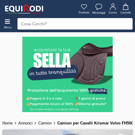
Preferiti
Messaggi
Conto
Carrello
Menu
Home
Annunci
Camion
Camion per Cavalli Krismar Volvo FH50