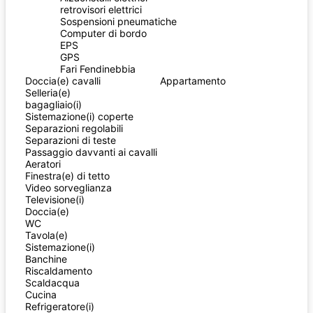
retrovisori elettrici
Sospensioni pneumatiche
Computer di bordo
EPS
GPS
Fari Fendinebbia
Doccia(e) cavalli
Appartamento
Selleria(e)
bagagliaio(i)
Sistemazione(i) coperte
Separazioni regolabili
Separazioni di teste
Passaggio davvanti ai cavalli
Aeratori
Finestra(e) di tetto
Video sorveglianza
Televisione(i)
Doccia(e)
WC
Tavola(e)
Sistemazione(i)
Banchine
Riscaldamento
Scaldacqua
Cucina
Refrigeratore(i)