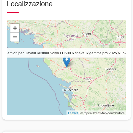
Localizzazione
+
−
Camion per Cavalli Krismar Volvo FH500 6 chevaux gamme pro 2025 Nuovo
Leaflet
| © OpenStreetMap contributors