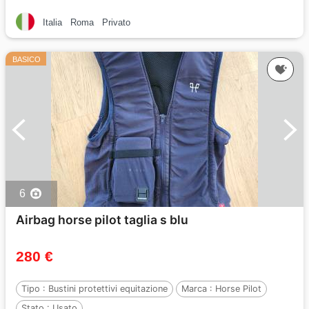
Italia
Roma
Privato
BASICO
6
Airbag horse pilot taglia s blu
280 €
Tipo :
Bustini protettivi equitazione
Marca :
Horse Pilot
Stato :
Usato