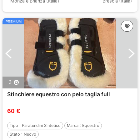
Monza e Brianza (Italia)
Brescia (Italia)
PREMIUM
3
Stinchiere equestro con pelo taglia full
60 €
Tipo :
Paratendini Sintetico
Marca :
Equestro
Stato :
Nuovo