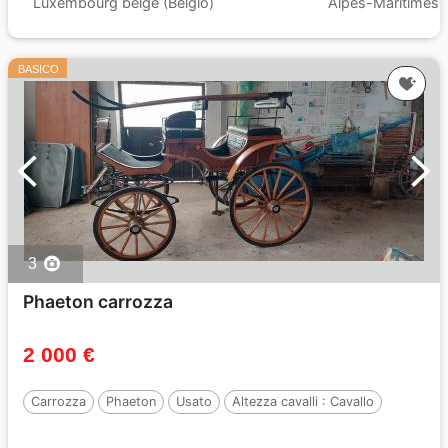
Luxembourg belge (Belgio)
Alpes-Maritimes (
BASICO
3
Phaeton carrozza
2 000 €
Carrozza
Phaeton
Usato
Altezza cavalli :
Cavallo